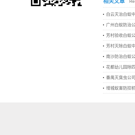
相关文章
Rel
白云灭治白蚁中
广州白蚁防治
芳村验收白蚁
芳村灭除白蚁
南沙防治白蚁
花都幼儿园除
番禺灭臭虫公
增城蚁害防控