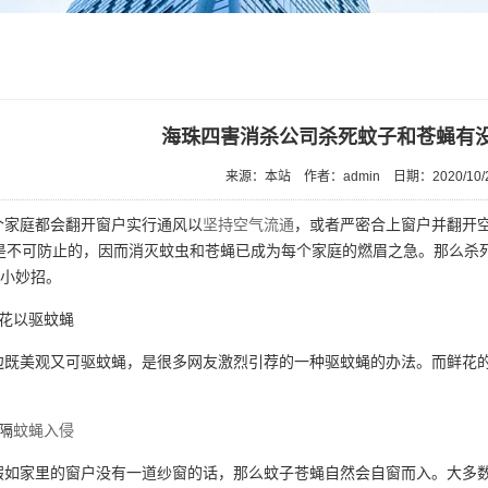
海珠四害消杀公司杀死蚊子和苍蝇有
来源：本站
作者：admin
日期：2020/10/
家庭都会翻开窗户实行通风以
坚持空气流通
，或者严密合上窗户并翻开
是不可防止的，因而消灭蚊虫和苍蝇已成为每个家庭的燃眉之急。那么杀
用小妙招。
花以驱蚊蝇
既美观又可驱蚊蝇，是很多网友激烈引荐的一种驱蚊蝇的办法。而鲜花的
隔
蚊蝇入侵
如家里的窗户没有一道纱窗的话，那么蚊子苍蝇自然会自窗而入。大多