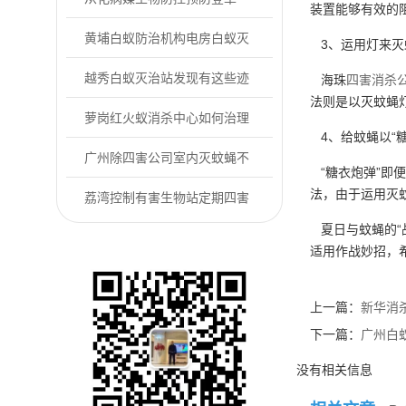
装置能够有效的
热，从灭蚊消杀开...
黄埔白蚁防治机构电房白蚁灭
3、运用灯来灭
杀+防护全攻略
越秀白蚁灭治站发现有这些迹
海珠
四害消杀
法则是以灭蚊蝇
象要留意白蚁来...
萝岗红火蚁消杀中心如何治理
4、给蚊蝇以“糖
红火蚁危害
广州除四害公司室内灭蚊蝇不
“糖衣炮弹”即
法，由于运用灭
用愁，简单方法...
荔湾控制有害生物站定期四害
夏日与蚊蝇的“
消杀有哪些好处...
适用作战妙招，
上一篇：
新华消
下一篇：
广州白
没有相关信息