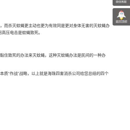
动，而杀灭蚊蝇更主动也更为有效同是更对身体无害的灭蚊蝇办
用高压电击是蚊蝇致死。
酒黏住致死的办法来灭蚊蝇，这种灭蚊蝇办法是民间的一种办
。
本质“作战”战略，以上就是海珠四害消杀公司给您总结的四个