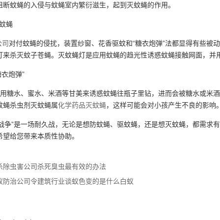
阻断蚊蝇的入侵与蚊蝇室内繁衍滋生，起到灭蚊蝇的作用。
蚊蝇
公司
对付蚊蝇的侵扰，装置纱窗、花香驱蚊和“糖衣炮弹”法都显得有些被
灯来杀灭蚊子苍蝇。灭蚊蝇灯是应用蚊蝇的趋光性诱惑蚊蝇接触网面，并
衣炮弹”
便用糖水、蜜水、米酒等甘美来诱惑蚊蝇往瓶子里钻，进而会被糖水或米
蚊蝇杀虫剂灭蚊蝇属
化学药品灭蚊蝇
，这样可能会对小孩产生不良的影响
战争”是一场耐久战，无论是想防蚊蝇、驱蚊蝇，还是想灭蚊蝇，都需求有
希望给您带来本质性协助。
杀除虫害公司杀死臭虫最有效的办法
蚁防治公司令建筑行业谈蚁色变的是什么白蚁