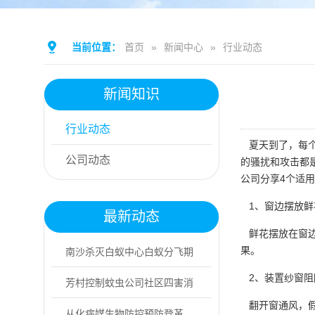
当前位置：
首页
»
新闻中心
»
行业动态
新闻知识
行业动态
夏天到了，每个
公司动态
的骚扰和攻击都
公司分享4个适
1、窗边摆放鲜
最新动态
鲜花摆放在窗边
果。
南沙杀灭白蚁中心白蚁分飞期
2、装置纱窗阻
具体是什么时段
芳村控制蚊虫公司社区四害消
翻开窗通风，假
杀，分4步实操
从化病媒生物防控预防登革