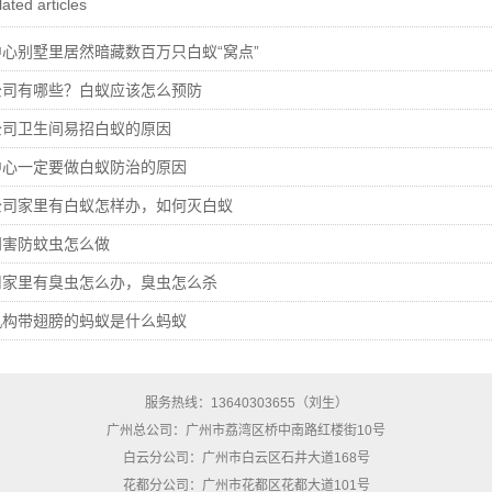
ated articles
心别墅里居然暗藏数百万只白蚁“窝点”
公司有哪些？白蚁应该怎么预防
公司卫生间易招白蚁的原因
中心一定要做白蚁防治的原因
公司家里有白蚁怎样办，如何灭白蚁
四害防蚊虫怎么做
司家里有臭虫怎么办，臭虫怎么杀
机构带翅膀的蚂蚁是什么蚂蚁
服务热线：13640303655（刘生）
广州总公司：广州市荔湾区桥中南路红楼街10号
白云分公司：广州市白云区石井大道168号
花都分公司：广州市花都区花都大道101号