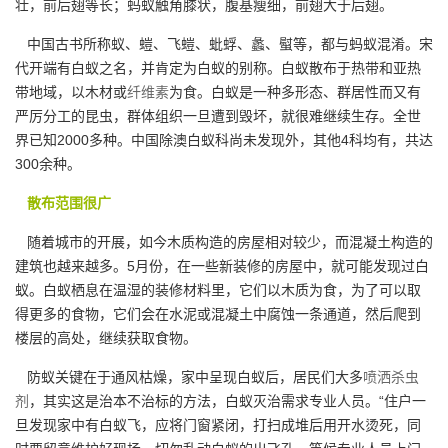
壮，前后翅等长；蚂蚁触角膝状，腹基瘦细，前翅大于后翅。
中国古书所称蚁、螘、飞螘、蚍蜉、蠡、螱等，都与蚂蚁混淆。宋
代开端有白蚁之名，并肯定为白蚁的别称。白蚁散布于热带和亚热
带地域，以木材或
纤维素
为食。白蚁是一种多形态、群居性而又有
严厉分工的昆虫，群体组织一旦遭到毁坏，就很难继续生存。全世
界已知2000多种。中国除澳白蚁科尚未发现外，其他4科均有，共达
300余种。
散布范围很广
随着城市的开展，如今木质构造的房屋相对较少，而混凝土构造的
建筑也越来越多。5月份，在一些新装修的房屋中，就可能发现过白
蚁。白蚁栖息在温湿的装修材料里，它们以木质为食，为了可以取
得更多的食物，它们会在水泥或混凝土中腐蚀一条通道，然后爬到
楼层的高处，继续获取食物。
防蚁关键在于通风枯燥，家中呈现白蚁后，居民们大多
喷洒杀虫
剂
，其实这是治本不治标的方法，白蚁灭治需求专业人员。“住户一
旦发现家中有白蚁飞，应将门窗紧闭，打扫成堆后用开水烫死，同