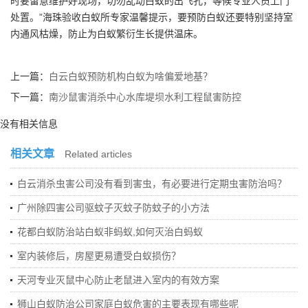
时要留意维护好现场，切勿乱动白蚁的出飞孔，等候专业人员上门
处置。”海珠验收白蚁所专家温馨提示，要预防白蚁还要特别坚持室
内通风枯燥，防止为白蚁繁衍生长提供温床。
上一篇：
白云白蚁预防机构白蚁为啥偏爱地基？
下一篇：
南沙鼠害消杀中心水库堤坝水利工程鼠害防控
没有相关信息
相关文章
Related articles
白云消杀虫害公司没有看到害虫，有必要进行定期虫害防治吗？
广州除四害公司驱蚊子灭蚊子防蚊子的小方法
花都白蚁防治站白蚁非蚂蚁,如何灭治白蚂蚁
室内装修后，房屋更易遭受白蚁损伤？
天河专业灭鼠中心防止老鼠进入室内的有效方案
狮山白蚁防治公司家庭白蚁危害的主要表现有哪些呢