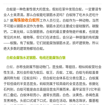
白蚁是一种危害性很大的昆虫，假如在家中发现白蚁，一定要请专
业人士来肃清。那么白蚁能吃钢筋水泥吗？白蚁除了吃木头还吃什
海珠验收白蚁所
么？据
工作人员引见，白蚁作为一种动物，当然
不可能以钢筋水泥作为食物，钢筋水泥的主要成分是硅酸钙，碳酸
钙，二氧化硅，以及钢筋铁。白蚁的最主要食物是纤维素，也就是
常见的木材，植物等，但它们在进食后，会分泌一种很强的有机酸
——蚁酸。有了蚁酸，它们就能腐蚀钢筋水泥，损坏建筑物，所以
绝大多数的建筑物都怕白蚁。
白蚁会腐蚀水泥钢筋、电线还能腐蚀白银
白蚁，
亦称虫尉属节肢动物门，昆虫纲，等翅目，相似蚂蚁营社会
性生活，其社会阶级为蚁后、蚁王、兵蚁、工蚁。白蚁与蚂蚁虽普
通同称为蚁（见蚁总科），但白蚁社会体系在分类位置上，白蚁属
于较低级的半变态昆虫，蚂蚁则属于较高级的全变态昆虫。依据化
石判别，白蚁可能是由古直翅目昆虫开展而来，最早呈现于2亿年前
的二叠纪。白蚁体软而小，通常长而圆，白色、淡黄色，赤褐色直
至黑褐色。头前口式或下口式，能自在活动。触角念珠状，腹基粗