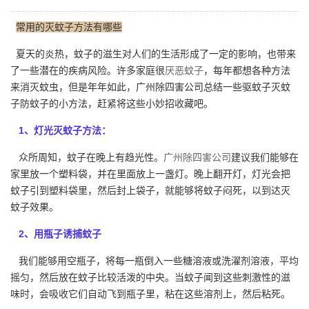
常用的灭蚊子方法有哪些
夏天的炎热，蚊子的滋生对人们的生活形成了一定的影响，也带来
了一些潜在的疾病风险。许多家庭很
厌恶蚊子
，每年都想各种方法
来消灭蚊虫，但是年年如此，广州除四害公司总结一些驱蚊子灭蚊
子防蚊子的小方法，赶紧将这些小妙招收藏吧。
1、灯光灭蚊子方法：
众所周知，蚊子在晚上有趋光性。
广州除四害公司
建议我们能够在
家里放一个塑料袋，并在里面放上一盏灯。晚上翻开灯，灯光会把
蚊子引到塑料袋里，然后封上袋子，就能够将蚊子闷死，以到达灭
蚊子效果。
2、用瓶子诱捕蚊子
我们能够用空瓶子，将每一瓶倒入一些糖溶液或洗濯剂溶液，平均
摇匀，然后放在蚊子比较活泼的中央。当蚊子闻到这些刺激性的滋
味时，会吸收它们自动飞到瓶子里，粘在这些溶剂上，然后粘死。