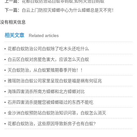
上一篇：
花都白蚁防治站白蚁非蚂蚁,如何灭治白蚂蚁
下一篇：
白云上门防控灭蟑螂中心为什么蟑螂总是灭不完！
没有相关信息
相关文章
Related articles
花都白蚁防治公司白蚁除了吃木头还吃什么
白云区白蚁对房屋危害大，应该怎么灭白蚁
灭白蚁防治，从白蚁繁殖期春季开始！！
雅瑶防治白蚁公司家里呈现白蚁是福是祸有何征兆
海珠四害消杀所南方蟑螂和北方蟑螂对比
石井四害消杀提醒您被蟑螂碰过的东西不能吃
金沙洲白蚁预防站白蚁防治知识问答，白蚁怎么消灭
花都白蚁防治，这些原因导致新房子也有白蚁?