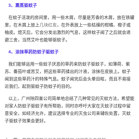
3、熏蒸驱蚊子
在蚊子活泼的房间里，用一些木屑，尽量是芳香的木屑，放在铁罐
里，在木屑上放上
几块红炭
，在外表放上一些枯燥的柑橘、橙子或
柚皮。熄灭后，它会分发出激烈的气息，这样蚊子闻了之后就会退
避三舍，当然艾叶也能够驱蚊子。
4、涂抹草药防蚊子驱蚊子
我们能够运用一些蚊子厌恶的草药来防蚊子驱蚊子，如薄荷、紫
苏、番茄叶或苦艾，把这些草药揉出的汁液，涂抹在皮肤上。蚊子
闻到这些草药汁的特殊气息。蚊子闻完后会头晕目眩，而且不易接
近我们，起到驱蚊子防蚊子的目的。
以上，广州除四害公司简单地总结了几种常见的灭蚊方法，希望能
对家人防蚊子驱蚊子有所帮助，同时亦呼吁大家在灭蚊子过程中留
意安全，如经济允许，建议选择专业的灭虫公司来辅佐处置，灭蚊
子驱蚊子效果会更好。