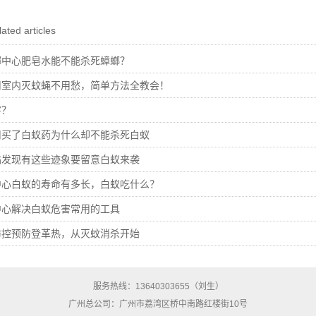
ated articles
螂中心肥皂水能不能杀死蟑螂？
司室内灭蚊蝇不用愁，简单方法全教会！
害？
司买了白蚁药为什么却不能杀死白蚁
站发现有这些迹象要留意白蚁来袭
中心白蚁的寿命有多长，白蚁吃什么？
中心解决白蚁危害常用的工具
防控预防登革热，从灭蚊消杀开始
服务热线：13640303655（刘生）
广州总公司：广州市荔湾区桥中南路红楼街10号