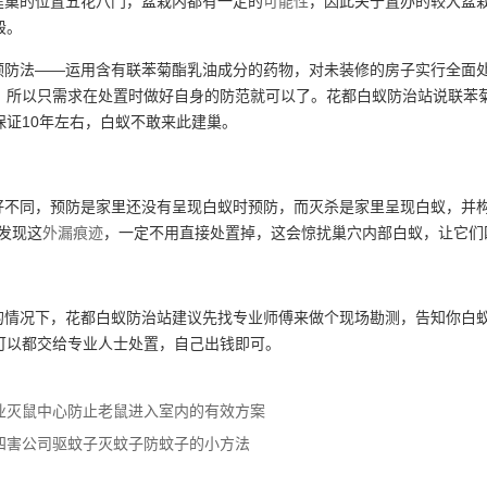
巢的位置五花八门，盆栽内都有一定的
可能性
，因此关于置办的较大盆
毁。
防法——运用含有联苯菊酯乳油成分的药物，对未装修的房子实行全面
，所以只需求在处置时做好自身的防范就可以了。花都白蚁防治站说联苯
保证10年左右，白蚁不敢来此建巢。
？
不同，预防是家里还没有呈现白蚁时预防，而灭杀是家里呈现白蚁，并构成
发现这
外漏痕迹
，一定不用直接处置掉，这会惊扰巢穴内部白蚁，让它们
情况下，花都白蚁防治站建议先找专业师傅来做个现场勘测，告知你白
可以都交给专业人士处置，自己出钱即可。
业灭鼠中心防止老鼠进入室内的有效方案
四害公司驱蚊子灭蚊子防蚊子的小方法