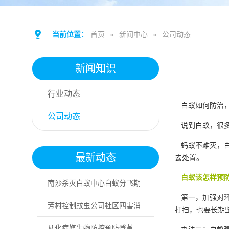
当前位置：
首页
»
新闻中心
»
公司动态
新闻知识
行业动态
白蚁如何防治，
公司动态
说到白蚁，很多
蚂蚁不难灭，白
最新动态
去处置。
白蚁该怎样预
南沙杀灭白蚁中心白蚁分飞期
第一，加强对
具体是什么时段
芳村控制蚊虫公司社区四害消
打扫，也要长期
杀，分4步实操
从化病媒生物防控预防登革