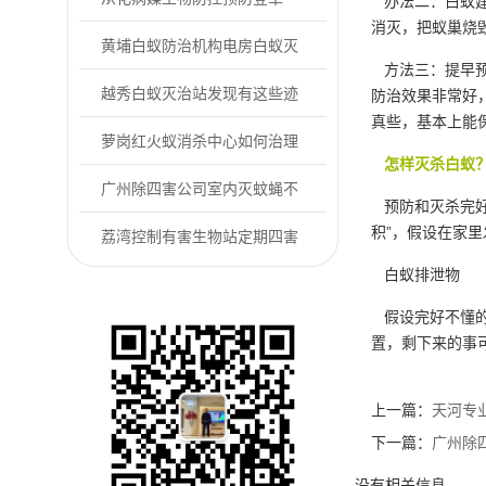
办法二：白蚁建
消灭，把蚁巢烧
热，从灭蚊消杀开...
黄埔白蚁防治机构电房白蚁灭
方法三：提早预
杀+防护全攻略
越秀白蚁灭治站发现有这些迹
防治效果非常好
真些，基本上能
象要留意白蚁来...
萝岗红火蚁消杀中心如何治理
怎样灭杀白蚁
红火蚁危害
广州除四害公司室内灭蚊蝇不
预防和灭杀完好
积”，假设在家里
用愁，简单方法...
荔湾控制有害生物站定期四害
白蚁排泄物
消杀有哪些好处...
假设完好不懂的
置，剩下来的事
上一篇：
天河专
下一篇：
广州除
没有相关信息