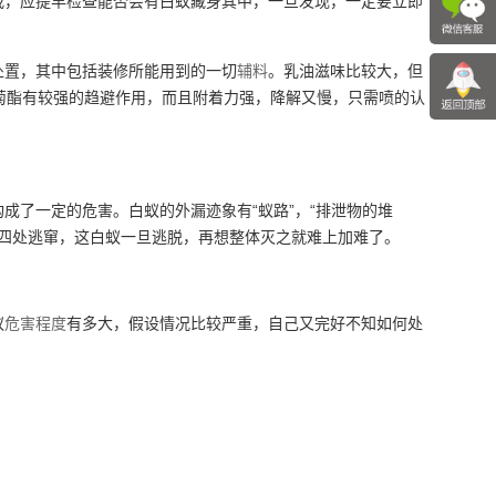
栽，应提早检查能否会有白蚁藏身其中，一旦发现，一定要立即
处置，其中包括装修所能用到的一切
辅料
。乳油滋味比较大，但
菊酯有较强的趋避作用，而且附着力强，降解又慢，只需喷的认
了一定的危害。白蚁的外漏迹象有“蚁路”，“排泄物的堆
四处逃窜，这白蚁一旦逃脱，再想整体灭之就难上加难了。
蚁
危害程度
有多大，假设情况比较严重，自己又完好不知如何处