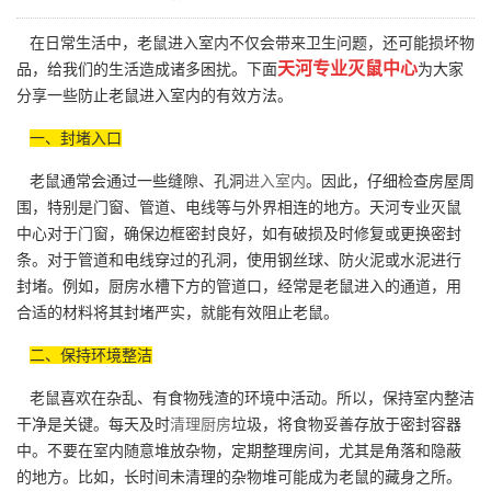
在日常生活中，老鼠进入室内不仅会带来卫生问题，还可能损坏物
天河专业灭鼠中心
品，给我们的生活造成诸多困扰。下面
为大家
分享一些防止老鼠进入室内的有效方法。
一、封堵入口
老鼠通常会通过一些缝隙、孔洞
进入室内
。因此，仔细检查房屋周
围，特别是门窗、管道、电线等与外界相连的地方。天河专业灭鼠
中心对于门窗，确保边框密封良好，如有破损及时修复或更换密封
条。对于管道和电线穿过的孔洞，使用钢丝球、防火泥或水泥进行
封堵。例如，厨房水槽下方的管道口，经常是老鼠进入的通道，用
合适的材料将其封堵严实，就能有效阻止老鼠。
二、保持环境整洁
老鼠喜欢在杂乱、有食物残渣的环境中活动。所以，保持室内整洁
干净是关键。每天及时
清理厨房
垃圾，将食物妥善存放于密封容器
中。不要在室内随意堆放杂物，定期整理房间，尤其是角落和隐蔽
的地方。比如，长时间未清理的杂物堆可能成为老鼠的藏身之所。