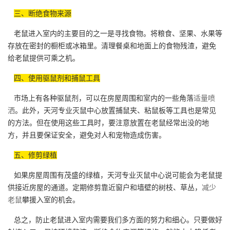
三、断绝食物来源
老鼠进入室内的主要目的之一是寻找食物。将粮食、坚果、水果等
存放在密封的橱柜或冰箱里。清理餐桌和地面上的食物残渣，避免
给老鼠提供可乘之机。
四、使用驱鼠剂和捕鼠工具
市场上有各种驱鼠剂，可以在房屋周围和室内的一些角落
适量喷
洒
。此外，天河专业灭鼠中心放置捕鼠夹、粘鼠板等工具也是常见
的方法。但在使用这些工具时，要注意放置在老鼠经常出没的地
方，并且要保证安全，避免对人和宠物造成伤害。
五、修剪绿植
如果房屋周围有茂盛的绿植，天河专业灭鼠中心说可能会为老鼠提
供接近房屋的通道。定期修剪靠近窗户和墙壁的树枝、草丛，
减少
老鼠
攀援入室的机会。
总之，防止老鼠进入室内需要我们多方面的努力和细心。只要做好