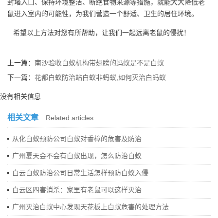
封堵入口、保持环境整洁、断绝食物来源等措施，就能大大降低老
鼠进入室内的可能性，为我们营造一个舒适、卫生的居住环境。
希望以上方法对您有所帮助，让我们一起远离老鼠的侵扰！
上一篇：
南沙验收白蚁机构带翅膀的蚂蚁是不是白蚁
下一篇：
花都白蚁防治站白蚁非蚂蚁,如何灭治白蚂蚁
没有相关信息
相关文章
Related articles
从化白蚁预防公司白蚁对香樟的危害及防治
广州夏天会不会有白蚁出现，怎么防治白蚁
白云白蚁防治公司日常生活怎样预防白蚁入侵
白云区四害消杀：家里有老鼠可以这样灭治
广州灭治白蚁中心发现天花板上白蚁危害的处理方法